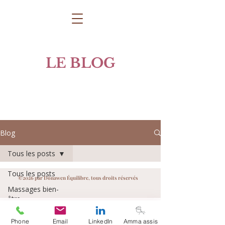
LE BLOG
Blog
Tous les posts
Tous les posts
©2026 par Dônawen Équilibre, tous droits réservés
Massages bien-
être
Plantes & bien-
Phone
Email
LinkedIn
Amma assis
être naturel