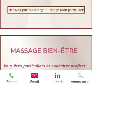
En savoir plus sur le Yoga du visage pour particuliers
MASSAGE BIEN-ÊTRE
Vous êtes particuliers et souhaitez profiter
de séances de massage amma assis
hors contexte professionnel ? ​
Phone
Email
LinkedIn
Amma assis
Je me déplace
à votre domicile
!
Ce service vous permet de profiter vous
aussi d'un rendez-vous bien-être
sans
avoir à vous déplacer
dans un cabinet.
L'occasion également d'offrir un
cadeau
original
à un proche ou d'apporter un plus
à vos
événements privés
.