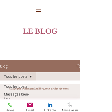
LE BLOG
Blog
Tous les posts
Tous les posts
©2026 par Dônawen Équilibre, tous droits réservés
Massages bien-
être
Plantes & bien-
Phone
Email
LinkedIn
Amma assis
être naturel