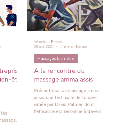
Véronique Rohan
e
29 oct. 2021
14 min de lecture
Massages bien-être
reprise
A la rencontre du
bien-être
massage amma assis
Présentation du massage amma
assis, une technique de toucher
e
initiée par David Palmer, dont
l'efficacité est reconnue à travers le
 les
monde.
 massage
.