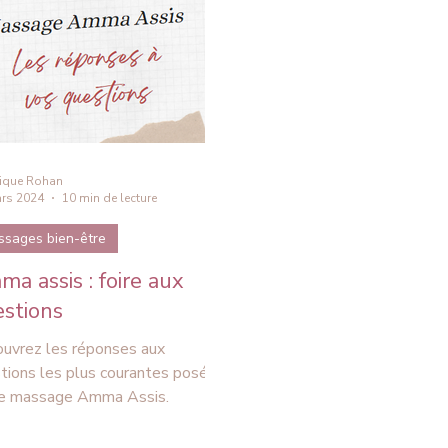
ique Rohan
rs 2024
10 min de lecture
ssages bien-être
a assis : foire aux
stions
uvrez les réponses aux
tions les plus courantes posées
le massage Amma Assis.