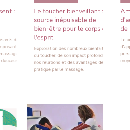
sent :
Le toucher bienveillant :
Amma 
source inépuisable de
d'a
bien-être pour le corps et
de 
l'esprit
aisants de
Le a
omposant
d'ap
Exploration des nombreux bienfaits
omassage
pers
du toucher, de son impact profond sur
 douceur...
moye
nos relations et des avantages de sa
pratique par le massage.