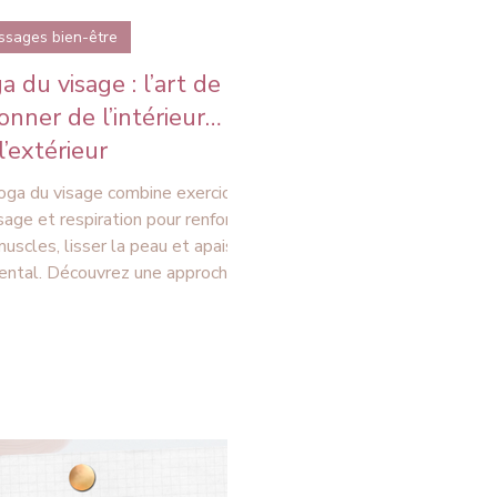
ssages bien-être
a du visage : l’art de
onner de l’intérieur… et
l’extérieur
oga du visage combine exercices,
age et respiration pour renforcer
muscles, lisser la peau et apaiser
ental. Découvrez une approche
relle et complète pour préserver
eunesse et le bien-être du visage.