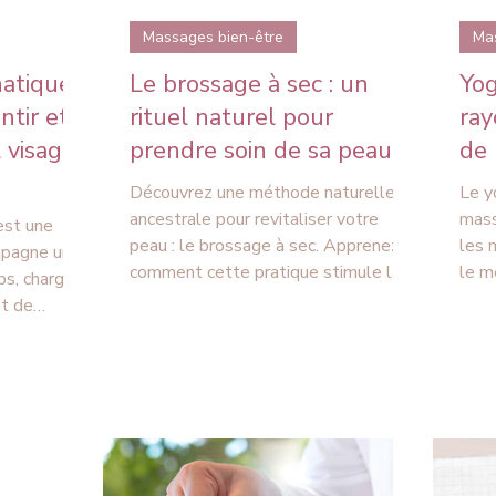
Massages bien-être
Ma
atique :
Le brossage à sec : un
Yog
ntir et
rituel naturel pour
ray
l visage
prendre soin de sa peau
de 
Découvrez une méthode naturelle et
Le y
ancestrale pour revitaliser votre
mass
est une
peau : le brossage à sec. Apprenez
les 
mpagne un
comment cette pratique stimule la
le m
ps, chargé
circulation sanguine et lymphatique,
natu
et de
élimine les cellules mortes et
la j
. La lymphe
favorise une peau éclatante. Notre
end des
guide complet vous explique la
ation et de
structure de la peau, les bienfaits
ituel
prouvés du brossage, la technique
epose sur la
détaillée et les précautions
, des
essentielles pour un rituel efficace et
toucher