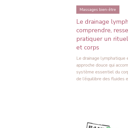
Massages bien-être
Le drainage lymph
comprendre, resse
pratiquer un ritue
et corps
Le drainage lymphatique 
approche douce qui acco
système essentiel du cor
de l’équilibre des fluides 
l’élimination des déchets
circule lentement et dép
mouvements, de la respir
stimulations légères. Un r
simple, visage et corps, r
préparation des ganglions
glissements lents et un 