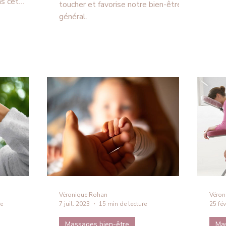
s cet
toucher et favorise notre bien-être
 20 idées
général.
sa place
en-être au
essibilité,
mpacts
 démêler le
Véronique Rohan
Véron
re
7 juil. 2023
15 min de lecture
25 fév
Massages bien-être
Ma