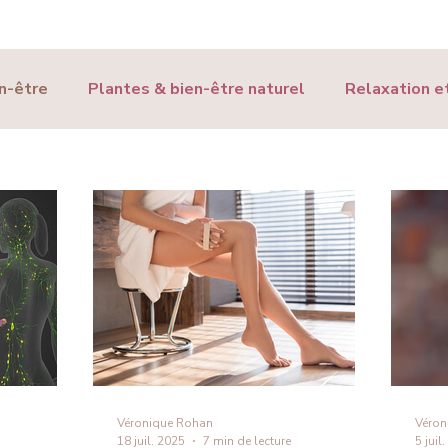
n-être
Plantes & bien-être naturel
Relaxation et
être
Véronique Rohan
Véron
18 juil. 2025
7 min de lecture
5 juil