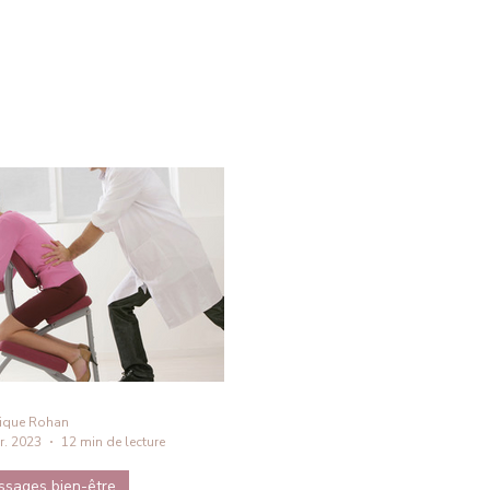
ique Rohan
r. 2023
12 min de lecture
ssages bien-être