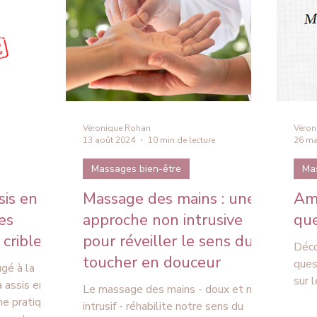
respectueux de votre peau.
ulièrement,
de légèreté,
ure perc
Véronique Rohan
Véron
13 août 2024
10 min de lecture
26 ma
Massages bien-être
Ma
is en
Massage des mains : une
Amm
es
approche non intrusive
que
crible
pour réveiller le sens du
Déco
toucher en douceur
ques
gé à la
sur 
 assis en
Le massage des mains - doux et non
ne pratique
intrusif - réhabilite notre sens du