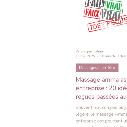
respectueux. Pratiqué rég
il favorise une sensation 
de détente et une meille
Véronique Rohan
15 avr. 2025
16 min de lecture
Massages bien-être
Massage amma ass
entreprise : 20 idé
reçues passées au 
Souvent mal compris ou ju
légère, le massage Amma
entreprise est pourtant u