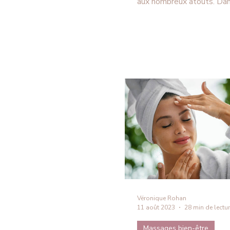
aux nombreux atouts. Dan
article, je passe au crible
reçues pour mieux cerner 
dans les démarches de bi
travail, QVCT et RSE. Acc
efficacité, organisation, i
réels… tout y passe pour
vrai du faux.
Véronique Rohan
11 août 2023
28 min de lectu
Massages bien-être