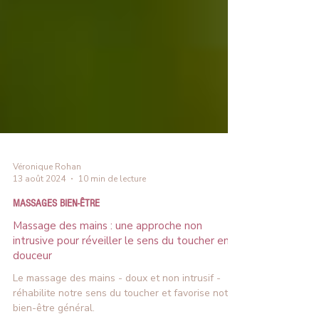
Véronique Rohan
13 août 2024
10 min de lecture
MASSAGES BIEN-ÊTRE
Massage des mains : une approche non
intrusive pour réveiller le sens du toucher en
douceur