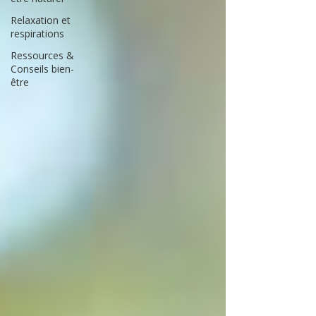
Relaxation et
respirations
Ressources &
Conseils bien-
être