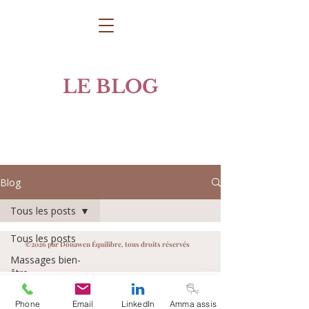
LE BLOG
Blog
Tous les posts
Tous les posts
©2026 par Dônawen Équilibre, tous droits réservés
Massages bien-
être
Plantes & bien-
Phone
Email
LinkedIn
Amma assis
être naturel