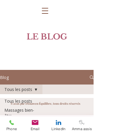
LE BLOG
Blog
Tous les posts
Tous les posts
©2026 par Dônawen Équilibre, tous droits réservés
Massages bien-
être
Plantes & bien-
Phone
Email
LinkedIn
Amma assis
être naturel