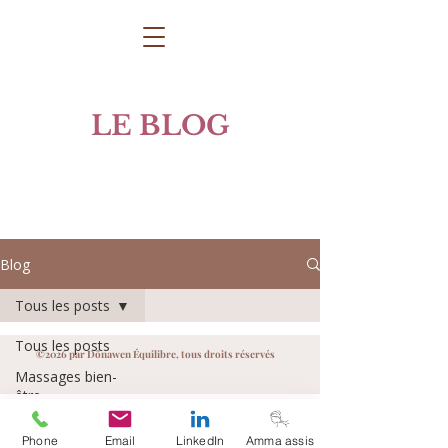
LE BLOG
Blog
Tous les posts
Tous les posts
©2026 par Dônawen Équilibre, tous droits réservés
Massages bien-
être
Plantes & bien-
Phone
Email
LinkedIn
Amma assis
être naturel