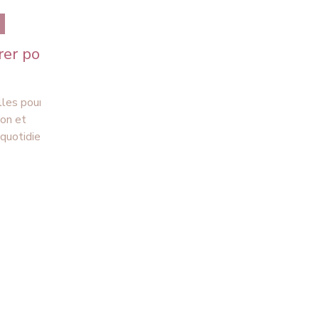
rer pour
les pour
quotidien.