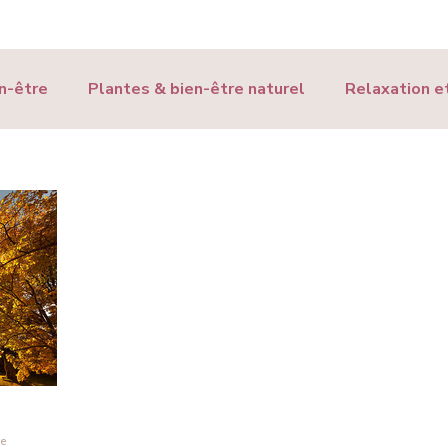
n-être
Plantes & bien-être naturel
Relaxation et
être
re