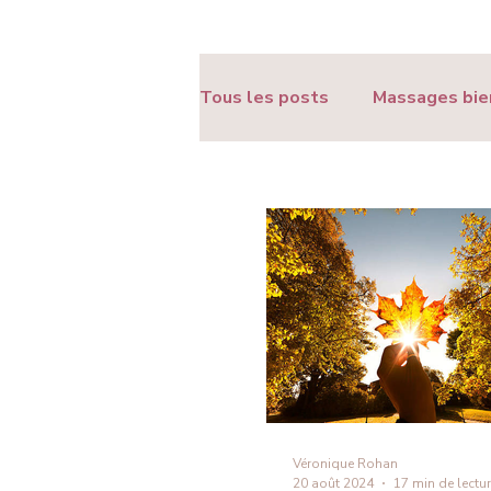
Tous les posts
Massages bie
Ressources & Conseils bien-
Véronique Rohan
20 août 2024
17 min de lectu