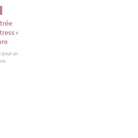
trée
stress et
bre
e pour une
ace.