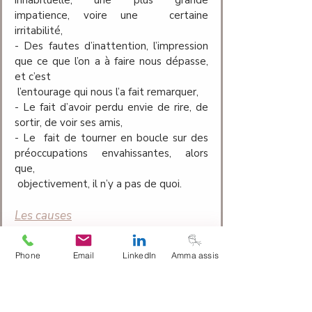
impatience, voire une 	certaine 
irritabilité,
- Des fautes d’inattention, l’impression 
que ce que l’on a à faire nous dépasse, 
et c’est
 l’entourage qui nous l’a fait remarquer,
- Le fait d’avoir perdu envie de rire, de 
sortir, de voir ses amis,
- Le  fait de tourner en boucle sur des 
préoccupations envahissantes, alors 
que,
 objectivement, il n’y a pas de quoi.
Les causes
La grande majorité des déprimes 
Phone
Email
LinkedIn
Amma assis
viennent d’un 
surmenage
progressif et 
ancien qui finit par marquer la personne, 
ou de soucis et contrariétés qui se sont 
cumulés sur une longue période.