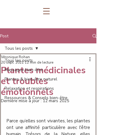
Post
Tous les posts
Véronique Rohan
Tous les posts
20 sept. 2021
12 min de lecture
Plantes médicinales
Massages bien-être
et troubles
Plantes & bien-être naturel
Relaxation et respirations
émotionnels
Ressources & Conseils bien-être
Dernière mise à jour :
12 mars 2025
Parce qu’elles sont vivantes, les plantes 
ont une affinité particulière avec l'être 
humain. Trésors de la Nature, elles 