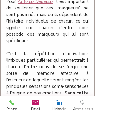
Pour 
Antonio Damasio
, il est important 
de souligner que ces “marqueurs” ne 
sont pas innés mais qu'ils dépendent de 
l'histoire individuelle de chacun, ce qui 
signifie que chacun d'entre nous 
possède des marqueurs qui lui sont 
spécifiques.
C’est la répétition d’activations 
limbiques particulières qui permettrait à 
chacun d’entre nous de se forger une 
sorte de “mémoire affective”
 à 
l’intérieur de laquelle seront rangées les 
principales sensations soma-sensorielles 
à l’origine de nos émotions. 
Sans cette 
mémoire particulière, pas d’émotions 
!
Phone
Email
LinkedIn
Amma assis
Nous allons voir, en abordant l'émotion 
sous un angle physiologique, que 